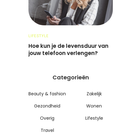
LIFESTYLE
OVERIG
op en
Hoe kun je de levensduur van
Handigst
keren
jouw telefoon verlengen?
dierenhaar
antie?
Categorieën
Beauty & fashion
Zakelijk
Gezondheid
Wonen
Overig
Lifestyle
Travel