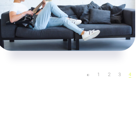
OVERIG
OVERIG
Handigste manieren om
Waar kun je goedko
dierenhaar uit huis te halen
veilig jouw auto par
tijdens een vliegvak
1
2
3
4