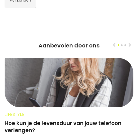
Aanbevolen door ons
LIFESTYLE
O
Hoe kun je de levensduur van jouw telefoon
H
verlengen?
h