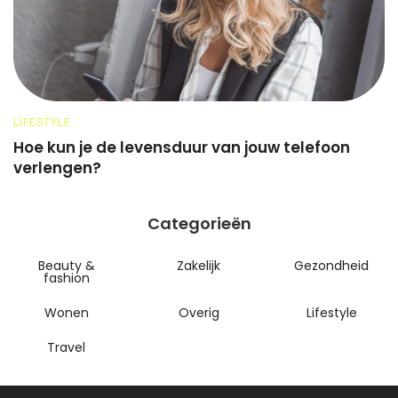
LIFESTYLE
O
Hoe kun je de levensduur van jouw telefoon
H
verlengen?
h
Categorieën
Beauty &
Zakelijk
Gezondheid
fashion
Wonen
Overig
Lifestyle
Travel